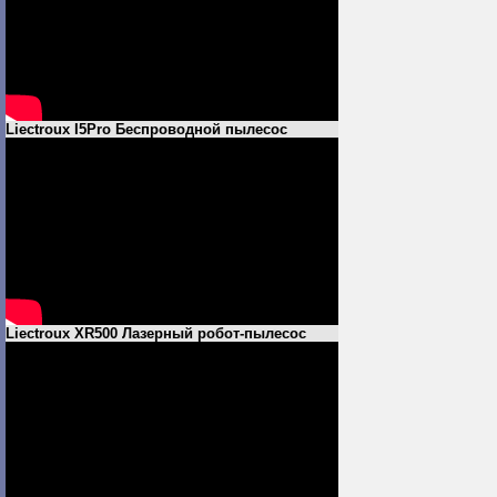
Liectroux I5Pro Беспроводной пылесос
Liectroux XR500 Лазерный робот-пылесос