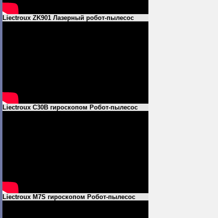
Liectroux ZK901 Лазерный робот-пылесос
Liectroux C30B гироскопом Робот-пылесос
Liectroux M7S гироскопом Робот-пылесос