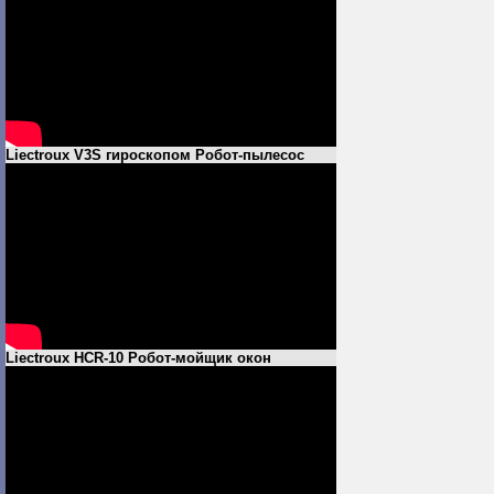
Liectroux V3S гироскопом Робот-пылесос
Liectroux HCR-10 Робот-мойщик окон